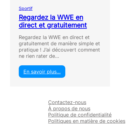
Sportif
Regardez la WWE en
direct et gratuitement
Regardez la WWE en direct et
gratuitement de manière simple et
pratique ! J’ai découvert comment
ne rien rater de…
En savoir plus…
:
R
e
g
Contactez-nous
a
À propos de nous
r
Politique de confidentialité
d
Politiques en matière de cookies
e
z
l