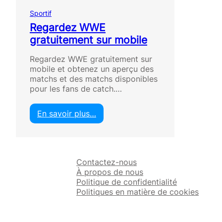
Sportif
Regardez WWE
gratuitement sur mobile
Regardez WWE gratuitement sur
mobile et obtenez un aperçu des
matchs et des matchs disponibles
pour les fans de catch.…
En savoir plus…
:
R
e
g
Contactez-nous
a
À propos de nous
r
Politique de confidentialité
d
Politiques en matière de cookies
e
z
W