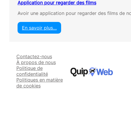
Application pour regarder des films
Avoir une application pour regarder des films de n
En savoir plus…
:
A
p
p
Contactez-nous
l
À propos de nous
i
Politique de
c
confidentialité
a
Politiques en matière
t
de cookies
i
o
n
p
o
u
r
r