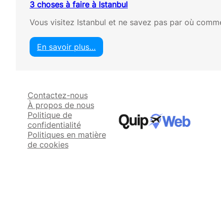
3 choses à faire à Istanbul
Vous visitez Istanbul et ne savez pas par où comm
En savoir plus…
:
3
c
h
Contactez-nous
o
À propos de nous
s
Politique de
e
confidentialité
s
Politiques en matière
à
de cookies
f
a
i
r
e
à
I
s