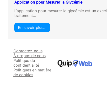
Application pour Mesurer la Glycémie
L’application pour mesurer la glycémie est un excell
traitement…
En savoir plus…
:
A
p
p
Contactez-nous
l
À propos de nous
i
Politique de
c
confidentialité
a
Politiques en matière
t
de cookies
i
o
n
p
o
u
r