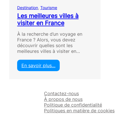
Destination
, 
Tourisme
Les meilleures villes à
visiter en France
À la recherche d’un voyage en
France ? Alors, vous devez
découvrir quelles sont les
meilleures villes à visiter en…
En savoir plus…
:
L
e
s
Contactez-nous
m
À propos de nous
e
Politique de confidentialité
i
Politiques en matière de cookies
l
l
e