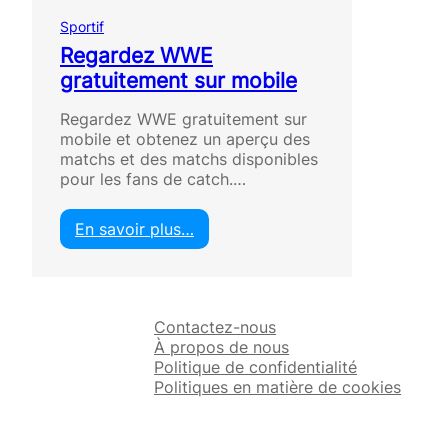
Sportif
Regardez WWE
gratuitement sur mobile
Regardez WWE gratuitement sur
mobile et obtenez un aperçu des
matchs et des matchs disponibles
pour les fans de catch.…
En savoir plus…
:
R
e
g
Contactez-nous
a
À propos de nous
r
Politique de confidentialité
d
Politiques en matière de cookies
e
z
W