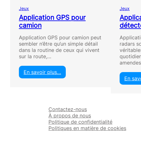
Jeux
Jeux
Application GPS pour
Applic
camion
détect
Application GPS pour camion peut
Applicat
sembler n’être qu’un simple détail
radars s
dans la routine de ceux qui vivent
véritabl
sur la route,…
quotidie
amendes 
En savoir plus…
:
En sav
A
p
p
l
Contactez-nous
i
À propos de nous
c
Politique de confidentialité
a
Politiques en matière de cookies
t
i