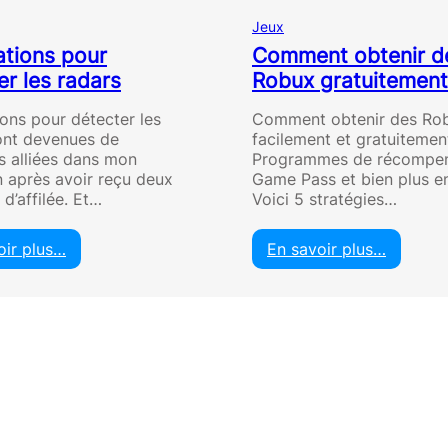
Jeux
ations pour
Comment obtenir d
er les radars
Robux gratuitement
ions pour détecter les
Comment obtenir des Ro
ont devenues de
facilement et gratuitemen
es alliées dans mon
Programmes de récompen
n après avoir reçu deux
Game Pass et bien plus 
d’affilée. Et…
Voici 5 stratégies…
oir plus…
En savoir plus…
:
:
A
C
p
o
p
m
l
m
i
e
c
n
a
t
t
o