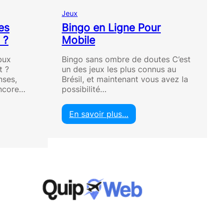
Jeux
es
Bingo en Ligne Pour
 ?
Mobile
bux
Bingo sans ombre de doutes C’est
t ?
un des jeux les plus connus au
ses,
Brésil, et maintenant vous avez la
encore…
possibilité…
En savoir plus…
:
B
i
n
g
o
e
n
L
i