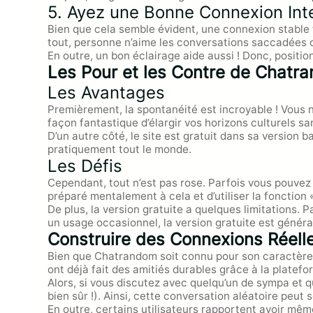
5. Ayez une Bonne Connexion Int
Bien que cela semble évident, une connexion stable 
tout, personne n’aime les conversations saccadées o
En outre, un bon éclairage aide aussi ! Donc, positi
Les Pour et les Contre de Chatr
Les Avantages
Premièrement, la spontanéité est incroyable ! Vous n
façon fantastique d’élargir vos horizons culturels sa
D’un autre côté, le site est gratuit dans sa version 
pratiquement tout le monde.
Les Défis
Cependant, tout n’est pas rose. Parfois vous pouvez
préparé mentalement à cela et d’utiliser la fonction
De plus, la version gratuite a quelques limitations. 
un usage occasionnel, la version gratuite est génér
Construire des Connexions Réell
Bien que Chatrandom soit connu pour son caractère a
ont déjà fait des amitiés durables grâce à la platefo
Alors, si vous discutez avec quelqu’un de sympa et 
bien sûr !). Ainsi, cette conversation aléatoire peut
En outre, certains utilisateurs rapportent avoir mêm