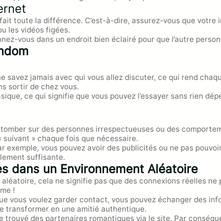
ernet
fait toute la différence. C’est-à-dire, assurez-vous que votr
u les vidéos figées.
onnez-vous dans un endroit bien éclairé pour que l’autre person
andom
e savez jamais avec qui vous allez discuter, ce qui rend chaqu
ns sortir de chez vous.
basique, ce qui signifie que vous pouvez l’essayer sans rien dé
 tomber sur des personnes irrespectueuses ou des comportemen
 « suivant » chaque fois que nécessaire.
Par exemple, vous pouvez avoir des publicités ou ne pas pouvoir 
alement suffisante.
es dans un Environnement Aléatoire
léatoire, cela ne signifie pas que des connexions réelles ne 
rme !
que vous voulez garder contact, vous pouvez échanger des inf
 se transformer en une amitié authentique.
e trouvé des partenaires romantiques via le site. Par conséqu