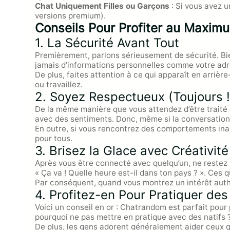
Chat Uniquement Filles ou Garçons
: Si vous avez u
versions premium).
Conseils Pour Profiter au Maxim
1. La Sécurité Avant Tout
Premièrement, parlons sérieusement de sécurité. Bie
jamais d’informations personnelles comme votre adr
De plus, faites attention à ce qui apparaît en arrièr
ou travaillez.
2. Soyez Respectueux (Toujours !
De la même manière que vous attendez d’être traité av
avec des sentiments. Donc, même si la conversation 
En outre, si vous rencontrez des comportements inap
pour tous.
3. Brisez la Glace avec Créativité
Après vous être connecté avec quelqu’un, ne restez p
« Ça va ! Quelle heure est-il dans ton pays ? ». Ces
Par conséquent, quand vous montrez un intérêt authe
4. Profitez-en Pour Pratiquer de
Voici un conseil en or : Chatrandom est parfait pour 
pourquoi ne pas mettre en pratique avec des natifs 
De plus, les gens adorent généralement aider ceux qu