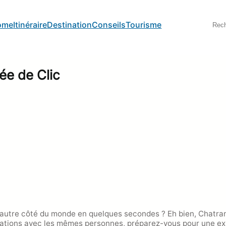
S
ome
Itinéraire
Destination
Conseils
Tourisme
e
a
r
c
h
ée de Clic
’autre côté du monde en quelques secondes ? Eh bien, Chatran
sations avec les mêmes personnes, préparez-vous pour une ex