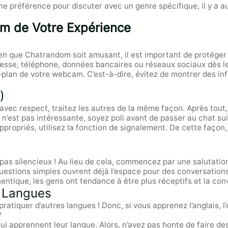
ne préférence pour discuter avec un genre spécifique, il y a a
um de Votre Expérience
n que Chatrandom soit amusant, il est important de protéger 
esse, téléphone, données bancaires ou réseaux sociaux dès le
e-plan de votre webcam. C’est-à-dire, évitez de montrer des in
Aller
au
)
contenu
ec respect, traitez les autres de la même façon. Après tout, d
n’est pas intéressante, soyez poli avant de passer au chat sui
propriés, utilisez la fonction de signalement. De cette façon
as silencieux ! Au lieu de cela, commencez par une salutation 
 questions simples ouvrent déjà l’espace pour des conversation
ntique, les gens ont tendance à être plus réceptifs et la con
s Langues
pratiquer d’autres langues ! Donc, si vous apprenez l’anglais, l
?
i apprennent leur langue. Alors, n’ayez pas honte de faire des