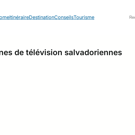
S
ome
Itinéraire
Destination
Conseils
Tourisme
e
a
r
c
h
nes de télévision salvadoriennes