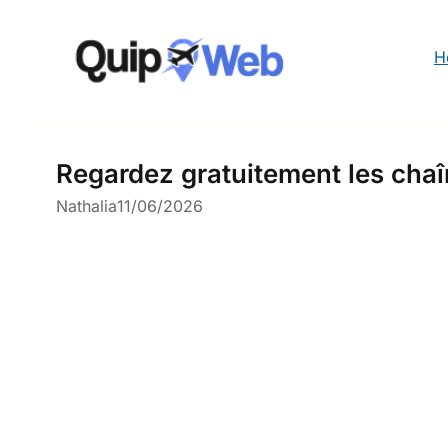
Aller
au
contenu
H
Regardez gratuitement les chaî
Nathalia
11/06/2026