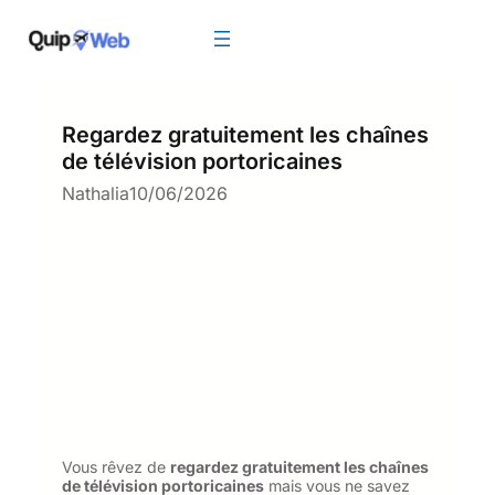
Aller
au
contenu
Regardez gratuitement les chaînes
de télévision portoricaines
Nathalia
10/06/2026
Vous rêvez de
regardez gratuitement les chaînes
de télévision portoricaines
mais vous ne savez