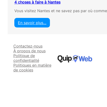
4 choses à faire à Nantes
Vous visitez Nantes et ne savez pas par où commen
En savoir plus…
:
4
c
h
Contactez-nous
o
À propos de nous
s
Politique de
e
confidentialité
s
Politiques en matière
à
de cookies
f
a
i
r
e
à
N
a