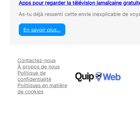
Apps pour regarder la télévision jamaïcaine gratui
As-tu déjà ressenti cette envie inexplicable de vo
En savoir plus…
:
A
p
p
Contactez-nous
s
À propos de nous
p
Politique de
o
confidentialité
u
Politiques en matière
r
de cookies
r
e
g
a
r
d
e
r