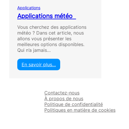
Applications
Applications météo
Vous cherchez des applications
météo ? Dans cet article, nous
allons vous présenter les
meilleures options disponibles.
Qui n’a jamais…
En savoir plus…
:
A
p
p
Contactez-nous
l
À propos de nous
i
Politique de confidentialité
c
Politiques en matière de cookies
a
t
i
o