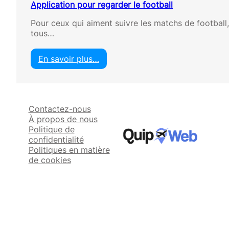
Application pour regarder le football
Pour ceux qui aiment suivre les matchs de football
tous…
En savoir plus…
:
A
p
p
Contactez-nous
l
À propos de nous
i
Politique de
c
confidentialité
a
Politiques en matière
t
de cookies
i
o
n
p
o
u
r