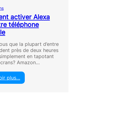
ns
t activer Alexa
tre téléphone
le
ous que la plupart d’entre
dent près de deux heures
 simplement en tapotant
 écrans? Amazon…
oir plus…
:
C
o
m
m
e
n
t
a