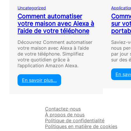
Uncategorized
Applicatio
Comment automatiser
Commen
votre maison avec Alexa à
sur vo
l’aide de votre téléphone
portab
Découvrez Comment automatiser
Saviez-v
votre maison avec Alexa à l’aide
nous per
de votre téléphone. Simplifiez
par jour
votre quotidien grâce à
sur des
l’application Amazon Alexa.
En sav
En savoir plus…
:
C
o
m
Contactez-nous
m
À propos de nous
e
Politique de confidentialité
n
Politiques en matière de cookies
t