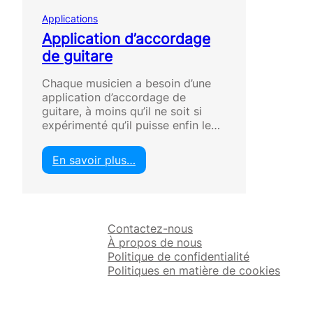
Applications
Application d’accordage
de guitare
Chaque musicien a besoin d’une
application d’accordage de
guitare, à moins qu’il ne soit si
expérimenté qu’il puisse enfin le…
En savoir plus…
:
A
p
p
Contactez-nous
l
À propos de nous
i
Politique de confidentialité
c
Politiques en matière de cookies
a
t
i