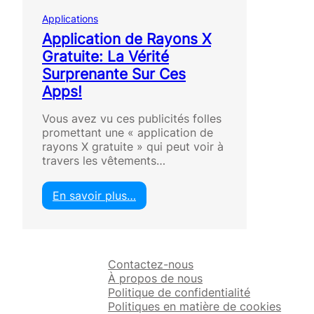
Applications
Application de Rayons X
Gratuite: La Vérité
Surprenante Sur Ces
Apps!
Vous avez vu ces publicités folles
promettant une « application de
rayons X gratuite » qui peut voir à
travers les vêtements…
En savoir plus…
:
A
p
p
Contactez-nous
l
À propos de nous
i
Politique de confidentialité
c
Politiques en matière de cookies
a