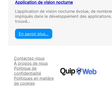
Application de vision nocturne
L’application de vision nocturne évolue, de nombre
impliqués dans le développement des applications.
trouvé…
En savoir plus…
:
A
p
p
Contactez-nous
l
À propos de nous
i
Politique de
c
confidentialité
a
Politiques en matière
t
de cookies
i
o
n
d
e
v