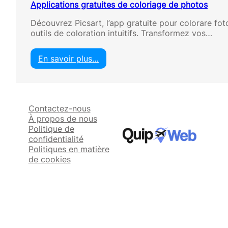
Applications gratuites de coloriage de photos
Découvrez Picsart, l’app gratuite pour colorare fo
outils de coloration intuitifs. Transformez vos…
En savoir plus…
:
A
p
p
Contactez-nous
l
À propos de nous
i
Politique de
c
confidentialité
a
Politiques en matière
t
de cookies
i
o
n
s
g
r
a