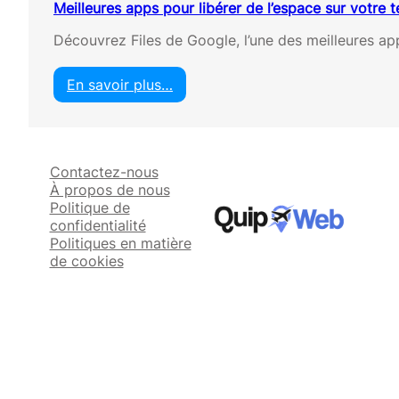
Meilleures apps pour libérer de l’espace sur votre 
Découvrez Files de Google, l’une des meilleures app
En savoir plus…
:
M
e
i
Contactez-nous
l
À propos de nous
l
Politique de
e
confidentialité
u
Politiques en matière
r
de cookies
e
s
a
p
p
s
p
o