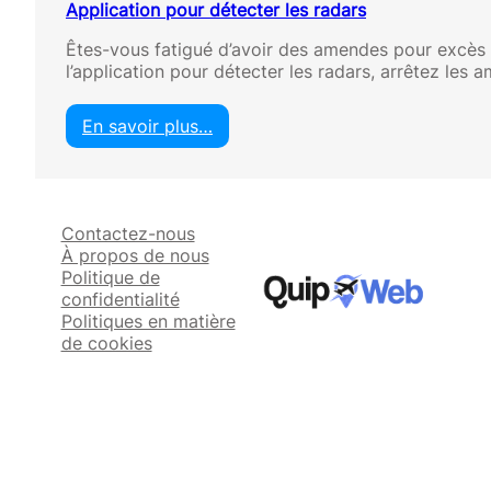
Application pour détecter les radars
Êtes-vous fatigué d’avoir des amendes pour excès 
l’application pour détecter les radars, arrêtez le
En savoir plus…
:
A
p
p
Contactez-nous
l
À propos de nous
i
Politique de
c
confidentialité
a
Politiques en matière
t
de cookies
i
o
n
p
o
u
r