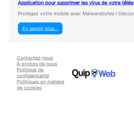
Application pour supprimer les virus de votre télé
Protégez votre mobile avec Malwarebytes ! Découvr
En savoir plus…
:
A
p
p
Contactez-nous
l
À propos de nous
i
Politique de
c
confidentialité
a
Politiques en matière
t
de cookies
i
o
n
p
o
u
r
s