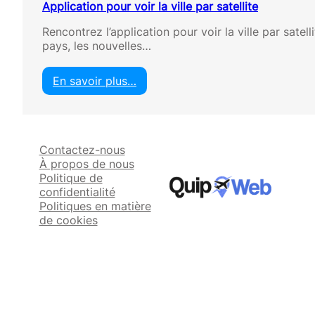
Application pour voir la ville par satellite
Rencontrez l’application pour voir la ville par satel
pays, les nouvelles…
En savoir plus…
:
A
p
p
Contactez-nous
l
À propos de nous
i
Politique de
c
confidentialité
a
Politiques en matière
t
de cookies
i
o
n
p
o
u
r