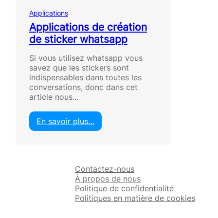
Applications
Applications de création
de sticker whatsapp
Si vous utilisez whatsapp vous
savez que les stickers sont
indispensables dans toutes les
conversations, donc dans cet
article nous…
En savoir plus…
:
A
p
p
Contactez-nous
l
À propos de nous
i
Politique de confidentialité
c
Politiques en matière de cookies
a
t