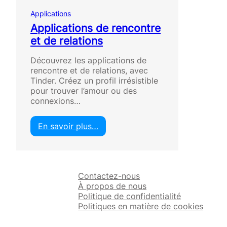
Applications
Applications de rencontre
et de relations
Découvrez les applications de
rencontre et de relations, avec
Tinder. Créez un profil irrésistible
pour trouver l’amour ou des
connexions…
En savoir plus…
:
A
p
p
Contactez-nous
l
À propos de nous
i
Politique de confidentialité
c
Politiques en matière de cookies
a
t