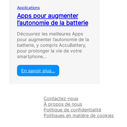
Applications
Apps pour augmenter
l’autonomie de la batterie
Découvrez les meilleures Apps
pour augmenter l’autonomie de la
batterie, y compris AccuBattery,
pour prolonger la vie de votre
smartphone…
En savoir plus…
:
A
p
p
Contactez-nous
s
À propos de nous
p
Politique de confidentialité
o
Politiques en matière de cookies
u
r