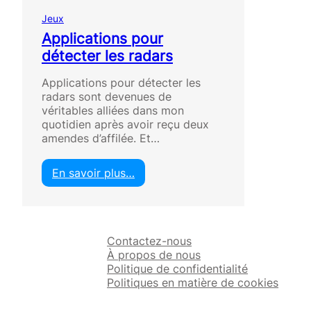
Jeux
Applications pour
détecter les radars
Applications pour détecter les
radars sont devenues de
véritables alliées dans mon
quotidien après avoir reçu deux
amendes d’affilée. Et…
En savoir plus…
:
A
p
p
Contactez-nous
l
À propos de nous
i
Politique de confidentialité
c
Politiques en matière de cookies
a
t