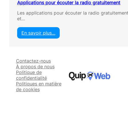
Applications pour écouter la radio gratuitement
Les applications pour écouter la radio gratuitement
et…
En savoir plus…
:
A
p
p
Contactez-nous
l
À propos de nous
i
Politique de
c
confidentialité
a
Politiques en matière
t
de cookies
i
o
n
s
p
o
u