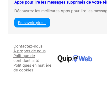
Apps pour lire les messages supprimés de votre t
Découvrez les meilleures Apps pour lire les mess
En savoir plus…
:
A
p
p
Contactez-nous
s
À propos de nous
p
Politique de
o
confidentialité
u
Politiques en matière
r
de cookies
l
i
r
e
l
e
s
m