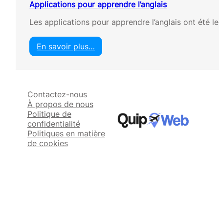
Applications pour apprendre l’anglais
Les applications pour apprendre l’anglais ont été l
En savoir plus…
:
A
p
p
Contactez-nous
l
À propos de nous
i
Politique de
c
confidentialité
a
Politiques en matière
t
de cookies
i
o
n
s
p
o
u
r