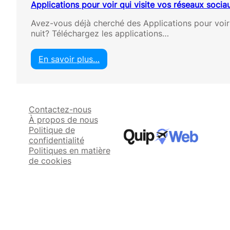
Applications pour voir qui visite vos réseaux socia
Avez-vous déjà cherché des Applications pour voir 
nuit? Téléchargez les applications…
En savoir plus…
:
A
p
p
Contactez-nous
l
À propos de nous
i
Politique de
c
confidentialité
a
Politiques en matière
t
de cookies
i
o
n
s
p
o
u