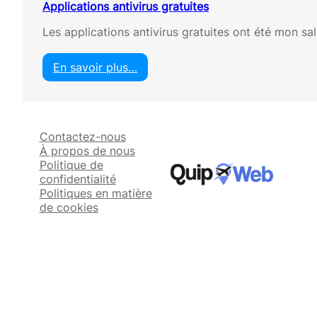
Applications antivirus gratuites
Les applications antivirus gratuites ont été mon sa
En savoir plus…
:
A
p
p
Contactez-nous
l
À propos de nous
i
Politique de
c
confidentialité
a
Politiques en matière
t
de cookies
i
o
n
s
a
n
t
i