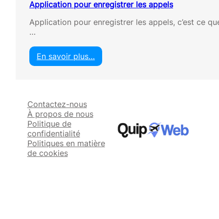
Application pour enregistrer les appels
Application pour enregistrer les appels, c’est ce qu
…
En savoir plus…
:
A
p
p
Contactez-nous
l
À propos de nous
i
Politique de
c
confidentialité
a
Politiques en matière
t
de cookies
i
o
n
p
o
u
r