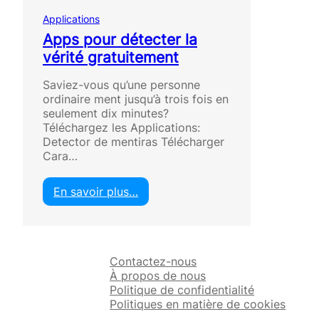
Applications
Apps pour détecter la
vérité gratuitement
Saviez-vous qu’une personne
ordinaire ment jusqu’à trois fois en
seulement dix minutes?
Téléchargez les Applications:
Detector de mentiras Télécharger
Cara…
En savoir plus…
:
A
p
p
Contactez-nous
s
À propos de nous
p
Politique de confidentialité
o
Politiques en matière de cookies
u