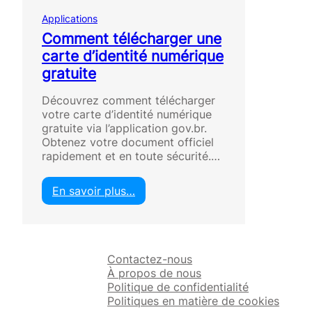
Applications
Comment télécharger une
carte d’identité numérique
gratuite
Découvrez comment télécharger
votre carte d’identité numérique
gratuite via l’application gov.br.
Obtenez votre document officiel
rapidement et en toute sécurité.…
En savoir plus…
:
C
o
m
Contactez-nous
m
À propos de nous
e
Politique de confidentialité
n
Politiques en matière de cookies
t