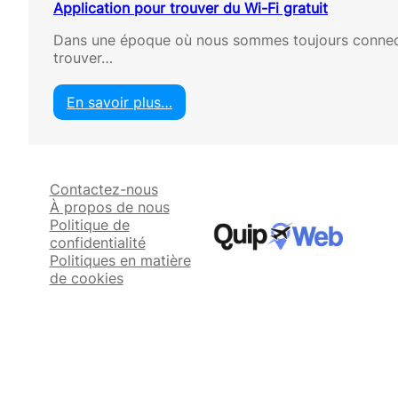
Application pour trouver du Wi-Fi gratuit
Dans une époque où nous sommes toujours connectés
trouver…
En savoir plus…
:
A
p
p
Contactez-nous
l
À propos de nous
i
Politique de
c
confidentialité
a
Politiques en matière
t
de cookies
i
o
n
p
o
u
r