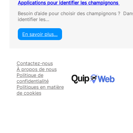
Applications pour identifier les champignons
Besoin d’aide pour choisir des champignons ? Dans 
identifier les…
En savoir plus…
:
A
p
p
Contactez-nous
l
À propos de nous
i
Politique de
c
confidentialité
a
Politiques en matière
t
de cookies
i
o
n
s
p
o
u