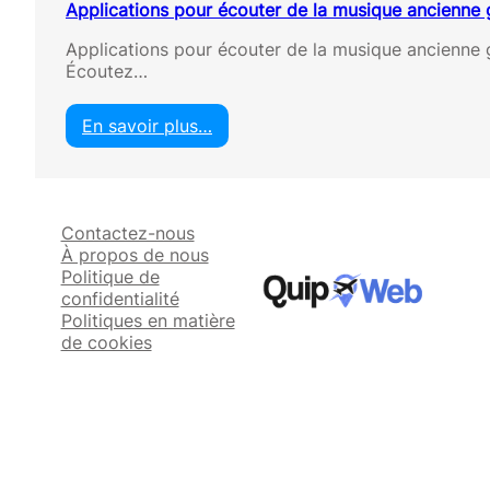
Applications pour écouter de la musique ancienne 
Applications pour écouter de la musique ancienne gr
Écoutez…
En savoir plus…
:
A
p
p
Contactez-nous
l
À propos de nous
i
Politique de
c
confidentialité
a
Politiques en matière
t
de cookies
i
o
n
s
p
o
u