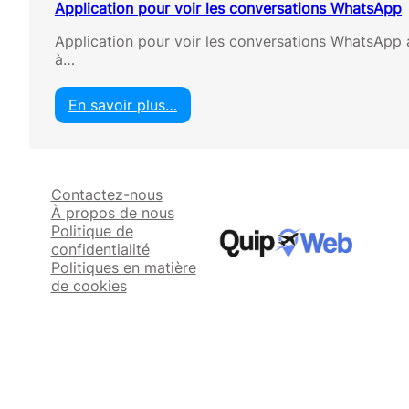
Application pour voir les conversations WhatsApp
Application pour voir les conversations WhatsApp 
à…
En savoir plus…
:
A
p
p
Contactez-nous
l
À propos de nous
i
Politique de
c
confidentialité
a
Politiques en matière
t
de cookies
i
o
n
p
o
u
r