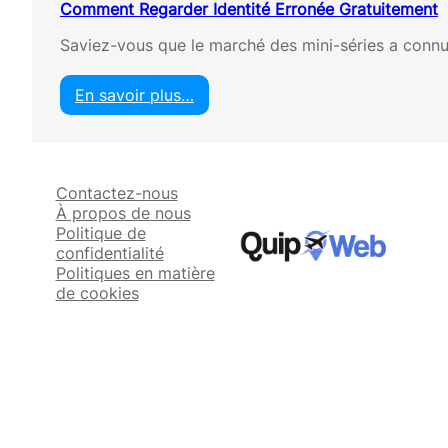
Comment Regarder Identité Erronée Gratuitement
Saviez-vous que le marché des mini-séries a conn
En savoir plus…
:
C
o
m
Contactez-nous
m
À propos de nous
e
Politique de
n
confidentialité
t
Politiques en matière
R
de cookies
e
g
a
r
d
e
r
I