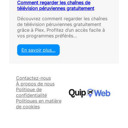
Comment regarder les chaînes de
télévision péruviennes gratuitement
Découvrez comment regarder les chaînes
de télévision péruviennes gratuitement
grâce à Plex. Profitez d’un accès facile à
vos programmes préférés…
En savoir plus…
:
C
o
m
Contactez-nous
m
À propos de nous
e
Politique de
n
confidentialité
t
Politiques en matière
r
de cookies
e
g
a
r