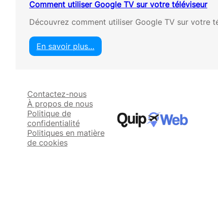
Comment utiliser Google TV sur votre téléviseur
Découvrez comment utiliser Google TV sur votre té
En savoir plus…
:
C
o
m
Contactez-nous
m
À propos de nous
e
Politique de
n
confidentialité
t
Politiques en matière
u
de cookies
t
i
l
i
s
e
r
G