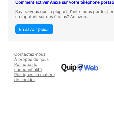
Comment activer Alexa sur votre téléphone portab
Saviez-vous que la plupart d’entre nous perdent p
en tapotant sur des écrans? Amazon…
En savoir plus…
:
C
o
m
Contactez-nous
m
À propos de nous
e
Politique de
n
confidentialité
t
Politiques en matière
a
de cookies
c
t
i
v
e
r
A