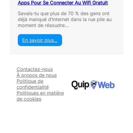
Apps Pour Se Connecter Au Wifi Gratuit
Savais-tu que plus de 70 % des gens ont
déjà manqué d’Internet dans la rue pile au
moment de résoudre…
En savoir plus…
:
A
p
p
Contactez-nous
s
À propos de nous
P
Politique de
o
confidentialité
u
Politiques en matière
r
de cookies
S
e
C
o
n
n