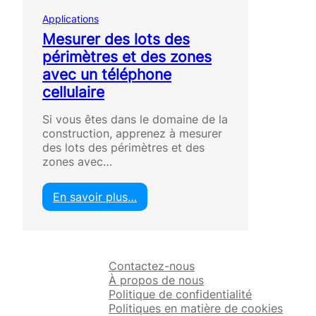
Applications
Mesurer des lots des
périmètres et des zones
avec un téléphone
cellulaire
Si vous êtes dans le domaine de la
construction, apprenez à mesurer
des lots des périmètres et des
zones avec…
En savoir plus…
:
M
e
s
Contactez-nous
u
À propos de nous
r
Politique de confidentialité
e
Politiques en matière de cookies
r