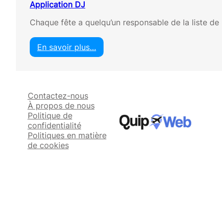
Application DJ
Chaque fête a quelqu’un responsable de la liste de 
En savoir plus…
:
A
p
p
Contactez-nous
l
À propos de nous
i
Politique de
c
confidentialité
a
Politiques en matière
t
de cookies
i
o
n
D
J