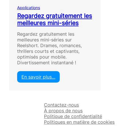
Applications
Regardez gratuitement les
meilleures mini-séries
Regardez gratuitement les
meilleures mini-séries sur
Reelshort. Drames, romances,
thrillers courts et captivants,
optimisés pour mobile.
Divertissement instantané !
En savoir plus…
:
R
e
g
Contactez-nous
a
À propos de nous
r
Politique de confidentialité
d
Politiques en matière de cookies
e