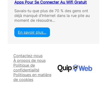
Apps Pour Se Connecter Au Wifi Gratuit
Savais-tu que plus de 70 % des gens ont
déjà manqué d’Internet dans la rue pile au
moment de résoudre…
En savoir plus…
:
A
p
p
Contactez-nous
s
À propos de nous
P
Politique de
o
confidentialité
u
Politiques en matière
r
de cookies
S
e
C
o
n
n