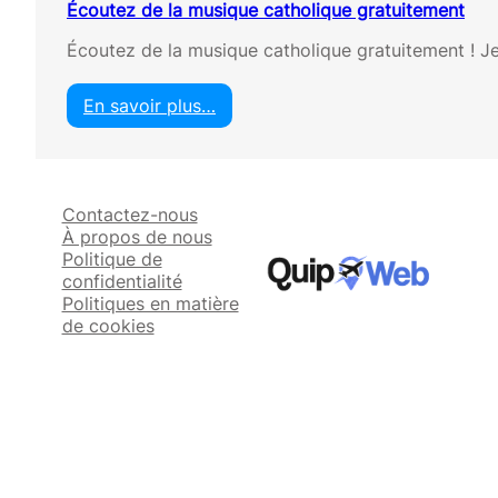
Écoutez de la musique catholique gratuitement
Écoutez de la musique catholique gratuitement ! Je
En savoir plus…
:
É
c
o
Contactez-nous
u
À propos de nous
t
Politique de
e
confidentialité
z
Politiques en matière
d
de cookies
e
l
a
m
u
s
i
q